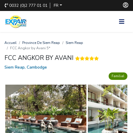
0032
(0)2 777 01 01
FR
Accueil
Province De Siem Reap
Siem Reap
FCC Angkor by Avani 5*
FCC ANGKOR BY AVANI
Siem Reap, Cambodge
Familial