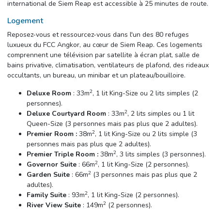
international de Siem Reap est accessible à 25 minutes de route.
Logement
Reposez-vous et ressourcez-vous dans l'un des 80 refuges 
luxueux du FCC Angkor, au cœur de Siem Reap. Ces logements
comprennent une télévision par satellite à écran plat, salle de
bains privative, climatisation, ventilateurs de plafond, des rideaux
occultants, un bureau, un minibar et un plateau/bouilloire.
2
Deluxe Room
: 33m
, 1 lit King-Size ou 2 lits simples (2
personnes).
2
Deluxe Courtyard Room
: 33m
, 2 lits simples ou 1 lit
Queen-Size (3 personnes mais pas plus que 2 adultes).
2
Premier Room :
38m
, 1 lit King-Size ou 2 lits simple (3
personnes mais pas plus que 2 adultes).
2
Premier Triple Room :
38m
, 3 lits simples (3 personnes).
2
Governor Suite
: 66m
, 1 lit King-Size (2 personnes).
2
Garden Suite
: 66m
(3 personnes mais pas plus que 2 
adultes).
2
Family Suite
: 93m
, 1 lit King-Size (2 personnes).
2
River View Suite
: 149m
(2 personnes).