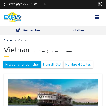
0032
(0)2 777 01 01
FR
Rechercher
Filtrer
Accueil
Vietnam
Vietnam 
4 offres (3 villes trouvées) 
Prix du -cher au +cher
Nom d'hôtel
Nombre d'étoiles