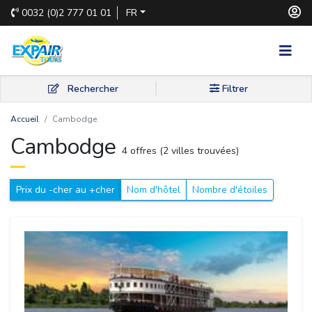
0032
(0)2 777 01 01
FR
Rechercher
Filtrer
Accueil
Cambodge
Cambodge 
4 offres (2 villes trouvées) 
Prix du -cher au +cher
Nom d'hôtel
Nombre d'étoiles