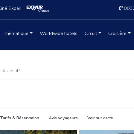
Ciné Expair
003
Thèmatique
Worldwide hotels
Circuit
Croisière
l Jezero 4*
Tarifs & Réservation
Avis voyageurs
Voir sur carte