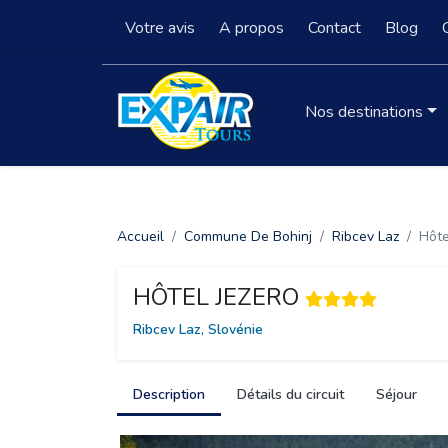
Votre avis
A propos
Contact
Blog
Nos destinations
Accueil
Commune De Bohinj
Ribcev Laz
Hôte
HÔTEL JEZERO
Ribcev Laz, Slovénie
Description
Détails du circuit
Séjour