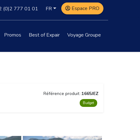
Espace PRO
2
(0)2 777 01 01
FR
Promos
Best of Expair
Voyage Groupe
Référence produit :
1665JEZ
Budget