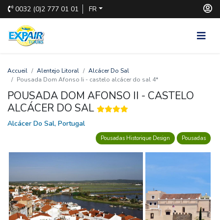
0032
(0)2 777 01 01
FR
Accueil
Alentejo Litoral
Alcácer Do Sal
Pousada Dom Afonso Ii - castelo alcácer do sal 4*
POUSADA DOM AFONSO II - CASTELO
ALCÁCER DO SAL
Alcácer Do Sal, Portugal
Pousadas Historique Design
Pousadas