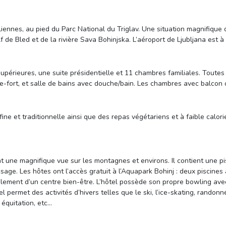
liennes, au pied du Parc National du Triglav. Une situation magnifiqu
 de Bled et de la rivière Sava Bohinjska. L’aéroport de Ljubljana est à
upérieures, une suite présidentielle et 11 chambres familiales. Toutes 
fre-fort, et salle de bains avec douche/bain. Les chambres avec balco
 fine et traditionnelle ainsi que des repas végétariens et à faible calo
 une magnifique vue sur les montagnes et environs. Il contient une pis
sage. Les hôtes ont l’accès gratuit à l’Aquapark Bohinj : deux piscines
lement d’un centre bien-être. L’hôtel possède son propre bowling ave
el permet des activités d’hivers telles que le ski, l’ice-skating, randon
, équitation, etc…