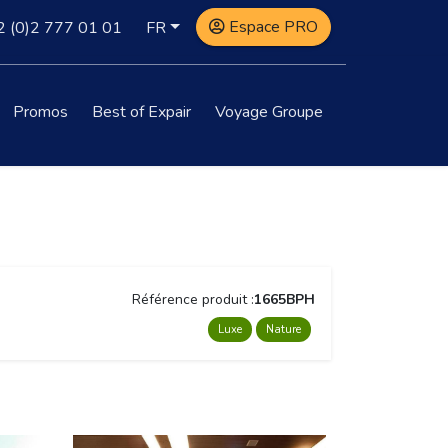
Espace PRO
2
(0)2 777 01 01
FR
Promos
Best of Expair
Voyage Groupe
Référence produit :
1665BPH
Luxe
Nature