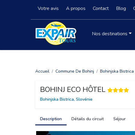
Votre avis
A propos
Contact
Blog
Nos destinations
Accueil
Commune De Bohinj
Bohinjska Bistrica
BOHINJ ECO HÔTEL
Bohinjska Bistrica, Slovénie
Description
Détails du circuit
Séjour