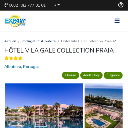
0032
(0)2 777 01 01
FR
Accueil
Portugal
Albufeira
Hôtel Vila Gale Collection Praia 4*
HÔTEL VILA GALE COLLECTION PRAIA
Albufeira, Portugal
Charme
Adult Only
Élégance