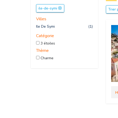
ile-de-symi
Trier 
Villes
Ile De Symi
(1)
Catégorie
3 étoiles
Thème
Charme
H