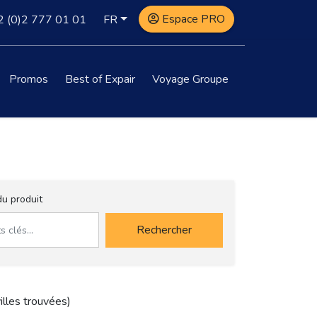
Espace PRO
2
(0)2 777 01 01
FR
Promos
Best of Expair
Voyage Groupe
u produit
Rechercher
illes trouvées) 