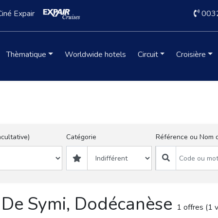
Ciné Expair
003
Thèmatique
Worldwide hotels
Circuit
Croisière
acultative)
Catégorie
Référence ou Nom d
e De Symi, Dodécanèse 
1 offres (1 v