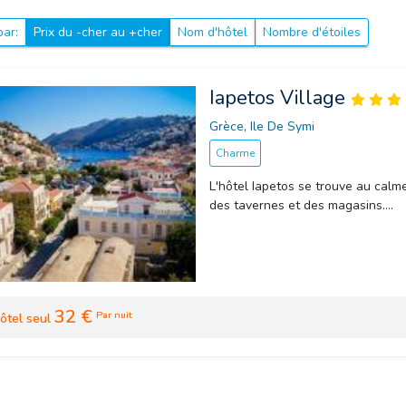
par:
Prix du -cher au +cher
Nom d'hôtel
Nombre d'étoiles
Iapetos Village
Grèce, Ile De Symi 
Charme
L'hôtel Iapetos se trouve au calm
des tavernes et des magasins....
32 €
Par nuit
ôtel seul