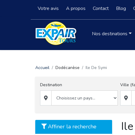
Votre avis
A propos
Contact
Blog
Nos destinations
Accueil
Dodécanèse
Ile De Symi
Destination
Ville (f
Il
Affiner la recherche