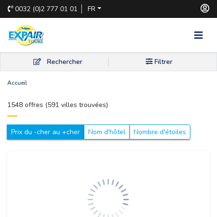
0032
(0)2 777 01 01
FR
Rechercher
Filtrer
Accueil
1548 offres (591 villes trouvées) 
Prix du -cher au +cher
Nom d'hôtel
Nombre d'étoiles