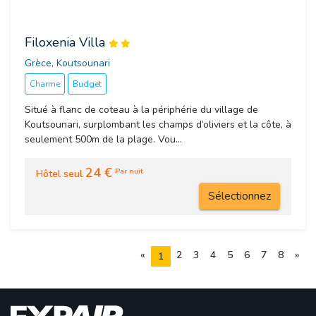
Filoxenia Villa
Grèce, Koutsounari 
Charme
Budget
Situé à flanc de coteau à la périphérie du village de
Koutsounari, surplombant les champs d’oliviers et la côte, à
seulement 500m de la plage. Vou...
24 €
Par nuit
Hôtel seul
Sélectionnez
«
2
3
4
5
6
7
8
»
1