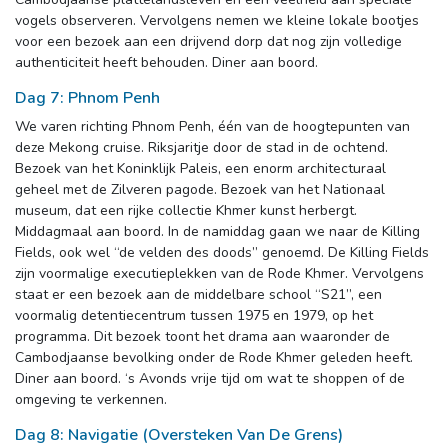
vogels observeren. Vervolgens nemen we kleine lokale bootjes
voor een bezoek aan een drijvend dorp dat nog zijn volledige
authenticiteit heeft behouden. Diner aan boord.
Dag 7: Phnom Penh
We varen richting Phnom Penh, één van de hoogtepunten van
deze Mekong cruise. Riksjaritje door de stad in de ochtend.
Bezoek van het Koninklijk Paleis, een enorm architecturaal
geheel met de Zilveren pagode. Bezoek van het Nationaal
museum, dat een rijke collectie Khmer kunst herbergt.
Middagmaal aan boord. In de namiddag gaan we naar de Killing
Fields, ook wel “de velden des doods” genoemd. De Killing Fields
zijn voormalige executieplekken van de Rode Khmer. Vervolgens
staat er een bezoek aan de middelbare school “S21”, een
voormalig detentiecentrum tussen 1975 en 1979, op het
programma. Dit bezoek toont het drama aan waaronder de
Cambodjaanse bevolking onder de Rode Khmer geleden heeft.
Diner aan boord. ‘s Avonds vrije tijd om wat te shoppen of de
omgeving te verkennen.
Dag 8: Navigatie (Oversteken Van De Grens)