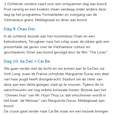
’s Ochtends verdere vaart voor een ontspannen dag aan boord.
Fruit carving en een kookles staan vandaag onder andere deze
dag op het programma. Formaliteiten en overgang van de
Viëtnamese grens. Middagmaal en diner aan boord.
Dag 9: Chau Doc
In de ochtend, bezoek aan het moslimdorp Cham en een
katviskwekerij. Terugkeer naar het schip waar de lokale gids een
presentatie zal geven over de Viëtnamese cultuur en
geschiedenis. Diner aan boord gevolgd door de film “The Lover”.
Dag 10: Sa Dec > Cai Be
We gaan verder met de tocht en we komen aan te Sa Dec via
Vinh Long, waar de Franse schrijfster Marguerite Duras een deel
van haar jeugd heeft doorgebracht. Stadsrit om de sfeer van
deze aan een delta gelegen stad op te snuiven. Tijdens de rit
aanschouwen we nog enkele koloniale huizen. Bezoek aan het
“Chinees huis” van Mr. Huyn Thuy Le, dat omschreven wordt in
het boek “de Minnaar” van Marguerite Duras. Middagmaal aan
boord.
De cruise gaat verder naar Cai Be waar we een bezoek brengen 