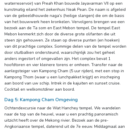
waterreservoir) van Preah Khan bouwde Jayavarman VII op een
kunstmatig eiland het ziekenhuis Neak Pean. De naam is afgeleid
van de gebeeldhouwde naga’s (heilige slangen) die om de basis
van het bouwwerk heen kronkelen. Vervolgens brengen we een
bezoek aan de Ta som en East Mebon tempel. De tempel East
Mebon kenmerkt zich door de diverse grote olifanten die uit
steen zijn gehouwen. Ze staan op diverse punten (en hoeken)
van dit prachtige complex. Sommige delen van de tempel worden
door stutbalken ondersteund, waarschijnlijk zou het geheel
anders ingestort of omgevallen zijn. Het complex bevat 1
hoofdtoren en vier kleinere torens er omheen. Transfer naar de
aanlegsteiger van Kampong Cham (5 uur rijden), met een stop in
Kampong Thom (waar u een lunchpakket krijgt) en inscheping
aan boord van uw schip. Intrek in de kajuiten en sunset cruise.
Cocktail en welkomstdiner aan boord.
Dag 5: Kampong Cham Omgeving
Ochtendexcursie naar de Wat Hanchey tempel. We wandelen
naar de top van de heuvel, waar u een prachtig panoramisch
uitzicht heeft over de Mekong rivier. Bezoek aan de pre-
Angkoriaanse tempel, daterend uit de 7e eeuw. Middagmaal aan