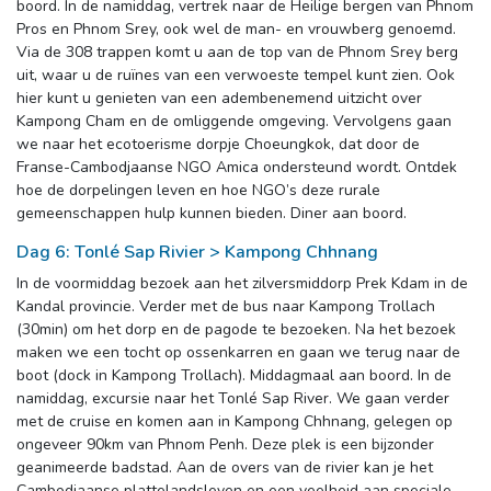
boord. In de namiddag, vertrek naar de Heilige bergen van Phnom
Pros en Phnom Srey, ook wel de man- en vrouwberg genoemd.
Via de 308 trappen komt u aan de top van de Phnom Srey berg
uit, waar u de ruïnes van een verwoeste tempel kunt zien. Ook
hier kunt u genieten van een adembenemend uitzicht over
Kampong Cham en de omliggende omgeving. Vervolgens gaan
we naar het ecotoerisme dorpje Choeungkok, dat door de
Franse-Cambodjaanse NGO Amica ondersteund wordt. Ontdek
hoe de dorpelingen leven en hoe NGO’s deze rurale
gemeenschappen hulp kunnen bieden. Diner aan boord.
Dag 6: Tonlé Sap Rivier > Kampong Chhnang
In de voormiddag bezoek aan het zilversmiddorp Prek Kdam in de
Kandal provincie. Verder met de bus naar Kampong Trollach
(30min) om het dorp en de pagode te bezoeken. Na het bezoek
maken we een tocht op ossenkarren en gaan we terug naar de
boot (dock in Kampong Trollach). Middagmaal aan boord. In de
namiddag, excursie naar het Tonlé Sap River. We gaan verder
met de cruise en komen aan in Kampong Chhnang, gelegen op
ongeveer 90km van Phnom Penh. Deze plek is een bijzonder
geanimeerde badstad. Aan de overs van de rivier kan je het
Cambodjaanse plattelandsleven en een veelheid aan speciale