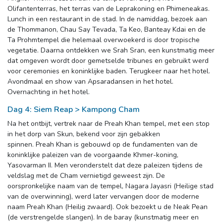
Olifantenterras, het terras van de Leprakoning en Phimeneakas.
Lunch in een restaurant in de stad. In de namiddag, bezoek aan
de Thommanon, Chau Say Tevada, Ta Keo, Banteay Kdai en de
Ta Prohmtempel die helemaal overwoekerd is door tropische
vegetatie. Daarna ontdekken we Srah Sran, een kunstmatig meer
dat omgeven wordt door gemetselde tribunes en gebruikt werd
voor ceremonies en koninklijke baden. Terugkeer naar het hotel.
Avondmaal en show van Apsaradansen in het hotel.
Overnachting in het hotel.
Dag 4: Siem Reap > Kampong Cham
Na het ontbijt, vertrek naar de Preah Khan tempel, met een stop
in het dorp van Skun, bekend voor zijn gebakken
spinnen. Preah Khan is gebouwd op de fundamenten van de 
koninklijke paleizen van de voorgaande Khmer-koning,
Yasovarman II. Men veronderstelt dat deze paleizen tijdens de
veldslag met de Cham vernietigd geweest zijn. De
oorspronkelijke naam van de tempel, Nagara Jayasri (Heilige stad
van de overwinning), werd later vervangen door de moderne
naam Preah Khan (Heilig zwaard). Ook bezoekt u de Neak Pean
(de verstrengelde slangen). In de baray (kunstmatig meer en