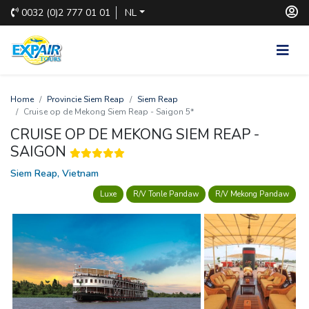
0032
(0)2 777 01 01
NL
Home
Provincie Siem Reap
Siem Reap
Cruise op de Mekong Siem Reap - Saigon 5*
CRUISE OP DE MEKONG SIEM REAP -
SAIGON
Siem Reap, Vietnam
Luxe
R/V Tonle Pandaw
R/V Mekong Pandaw