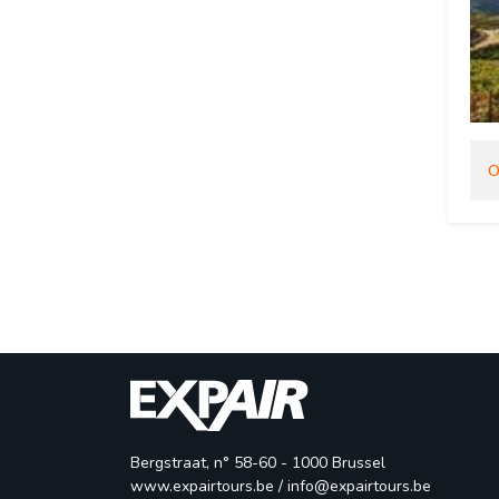
O
Bergstraat, n° 58-60 - 1000 Brussel
www.expairtours.be
/ 
info@expairtours.be