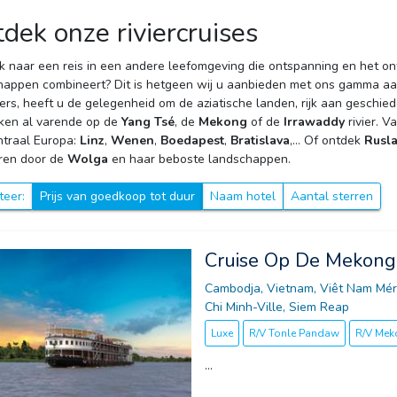
dek onze riviercruises
k naar een reis in een andere leefomgeving die ontspanning en het o
happen combineert? Dit is hetgeen wij u aanbieden met ons gamma a
ers, heeft u de gelegenheid om de aziatische landen, rijk aan geschi
ken al varende op de
Yang Tsé
, de
Mekong
of de 
Irrawaddy
rivier. 
ntraal Europa:
Linz
,
Wenen
,
Boedapest
,
Bratislava
,… Of ontdek
Rusl
ren door de
Wolga
en haar beboste landschappen.
teer:
Prijs van goedkoop tot duur
Naam hotel
Aantal sterren
Cruise Op De Mekong
Cambodja, Vietnam, Viêt Nam Méri
Chi Minh-Ville, Siem Reap
Luxe
R/V Tonle Pandaw
R/V Me
...