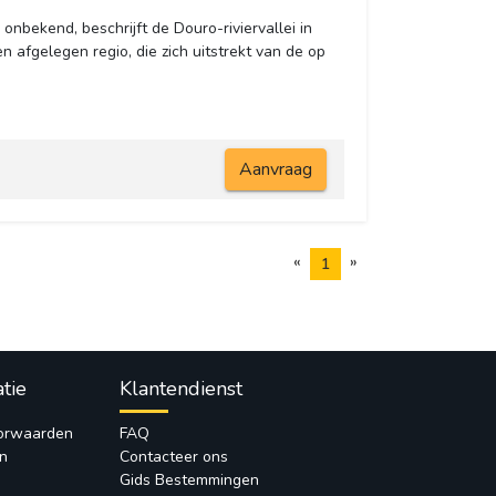
 onbekend, beschrijft de Douro-riviervallei in
 afgelegen regio, die zich uitstrekt van de op
Aanvraag
«
»
1
atie
Klantendienst
orwaarden
FAQ
en
Contacteer ons
Gids Bestemmingen