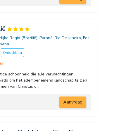
ië
elijke Regio (Brazilië), Paraná, Rio De Janeiro, Foz 
abana
Ontdekking
ur
tige schoonheid die alle verwachtingen
covado om het adembenemend landschap te zien
rmen van Christus o...
Aanvraag