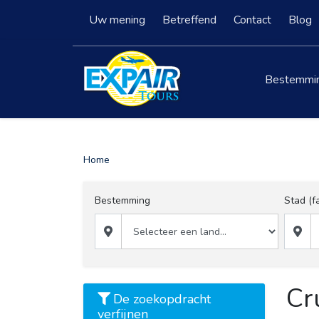
Uw mening
Betreffend
Contact
Blog
Bestemmi
Home
Bestemming
Stad (fa
Cr
De zoekopdracht
verfijnen