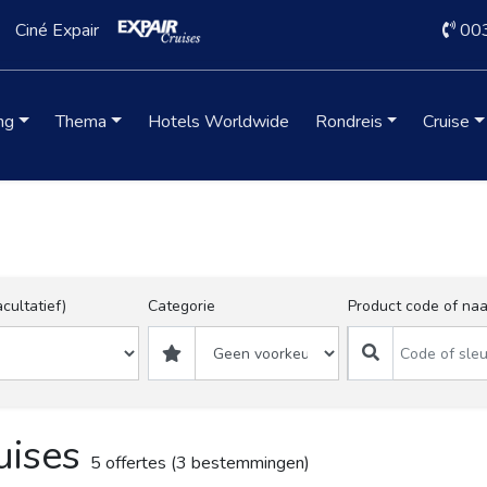
Ciné Expair
00
ng
Thema
Hotels Worldwide
Rondreis
Cruise
cultatief)
Categorie
Product code of na
uises
5 offertes (3 bestemmingen) 