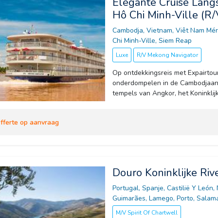
Elegante Cruise Lan
Hô Chi Minh-Ville (R
Cambodja, Vietnam, Viêt Nam Méri
Chi Minh-Ville, Siem Reap
Luxe
R/V Mekong Navigator
Op ontdekkingsreis met Expairtour
onderdompelen in de Cambodjaans
tempels van Angkor, het Koninklijk 
fferte op aanvraag
Douro Koninklijke Riv
Portugal, Spanje, Castilië Y León,
Guimarães, Lamego, Porto, Salama
M/V Spirit Of Chartwell