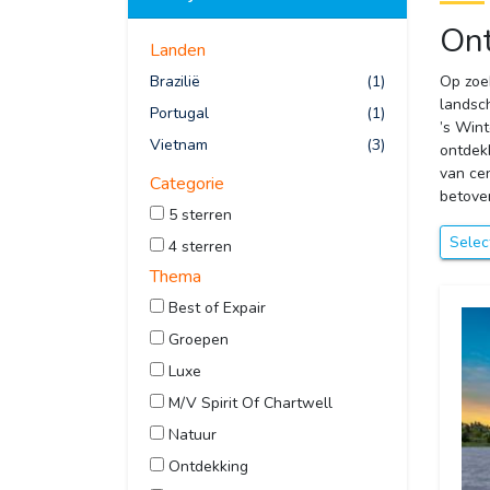
Ont
Landen
Brazilië
(1)
Op zoe
landsc
Portugal
(1)
’s Wint
Vietnam
(3)
ontdek
van ce
Categorie
betove
5 sterren
Selec
4 sterren
Thema
Best of Expair
Groepen
Luxe
M/V Spirit Of Chartwell
Natuur
Ontdekking