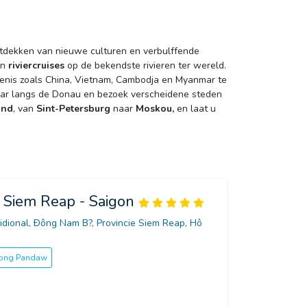
ntdekken van nieuwe culturen en verbulffende
an
riviercruises
op de bekendste rivieren ter wereld. 
edenis zoals China, Vietnam, Cambodja en Myanmar te
Vaar langs de Donau en bezoek verscheidene steden 
and
, van
Sint-Petersburg
naar 
Moskou,
en laat u 
 Siem Reap - Saigon
dional, Ðông Nam B?, Provincie Siem Reap, Hô 
kong Pandaw