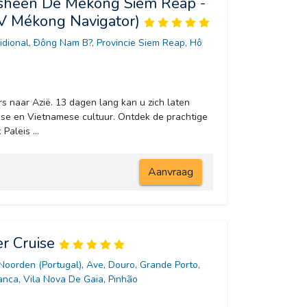
gsheen De Mekong Siem Reap -
/V Mékong Navigator)
dional, Ðông Nam B?, Provincie Siem Reap, Hô 
s naar Azië. 13 dagen lang kan u zich laten
e en Vietnamese cultuur. Ontdek de prachtige
Paleis ...
Aanvraag
er Cruise
 Noorden (Portugal), Ave, Douro, Grande Porto, 
nca, Vila Nova De Gaia, Pinhão