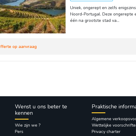
Uniek, ongerept en zelfs enigszins
Noord-Portugal. Deze ongerepte en
één na grootste stad va...
fferte op aanvraag
Wenst u ons beter te
Praktische inform
kennen
Algemene verkoopsvo
Wie zijn we ?
Wettelijke voorschrift
Pers
Privacy charter