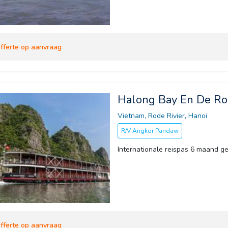
fferte op aanvraag
Halong Bay En De Rod
Vietnam, Rode Rivier, Hanoi 
R/V Angkor Pandaw
Internationale reispas 6 maand ge
fferte op aanvraag