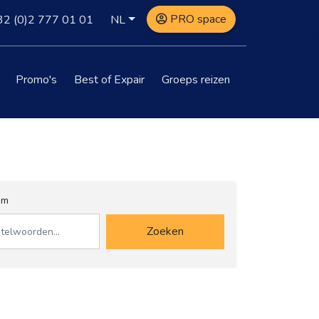
PRO space
32
(0)2 777 01 01
NL
Promo's
Best of Expair
Groeps reizen
am
Zoeken