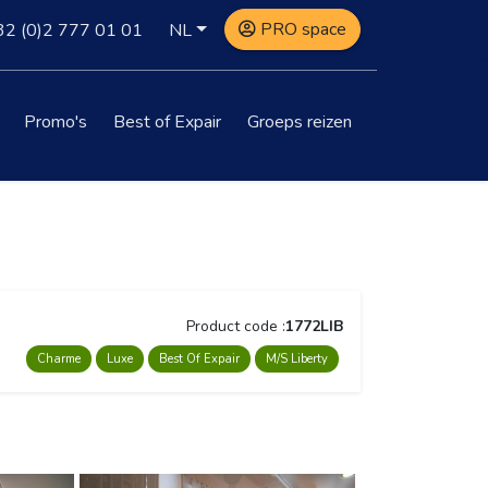
PRO space
32
(0)2 777 01 01
NL
Promo's
Best of Expair
Groeps reizen
Product code :
1772LIB
Charme
Luxe
Best Of Expair
M/S Liberty