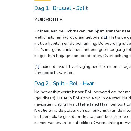
Dag 1 : Brussel - Split
ZUIDROUTE
Onthaal aan de luchthaven van 
Split
, transfer naa
welkomstdiner wordt u aangeboden
[1]
. Het is de 
met de kapitein en de bemanning. De boarding is de
die ’s morgens aankomen, hebben geen toegang tot 
mogen hun bagage aan boord laten. Overnachting in
[1]
Indien de vlucht vertraging heeft, kunnen er wij
aangebracht worden.
Dag 2 : Split - Bol - Hvar
Na het ontbijt vertrek naar 
Bol
, beroemd om het moo
(goudkaap). Halte in Bol en vrije tijd in de stad. N
navigatie richting Hvar.
Het eiland Hvar
behoort tot
Kroatië en is de plaats van samenkomst van de inte
met een lokale gids door de stad om de culturele e
manier van leven te ontdekken. Overnachting in Hva