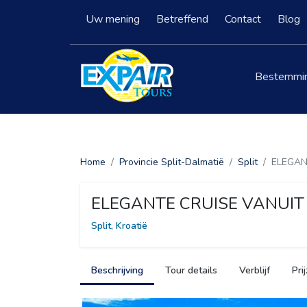
Uw mening
Betreffend
Contact
Blog
Bestemmi
Home
Provincie Split-Dalmatië
Split
ELEGANT
ELEGANTE CRUISE VANUIT S
Split, Kroatië
Beschrijving
Tour details
Verblijf
Pri