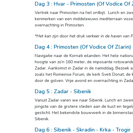
Dag 3 : Hvar - Primosten (Of Vodice Of 
Vertrek naar Primosten na het ontbijt. Lunch en z
kenmerken van een middeleeuws mediterraan vissersdo
overnachting in Primosten.
*Het kan zijn door het druk verkeer in de haven van P
Dag 4 : Primosten (Of Vodice Of Zlarin) 
Navigatie naar de Kornati eilanden. Het hele nation
hoogte van zo’n 160 meter, de imposante rotswanden
Zadar. Aankomst in Zadar in de namiddag. Bezoek a
zoals het Romeinse Forum, de kerk Sveti Donat, d
door de golven. Vrije avond en overnachting in Zada
Dag 5 : Zadar - Sibenik
Vanuit Zadar varen we naar Sibenik. Lunch en zwems
jongste van de grotere steden aan de kust en tegeli
gesticht. Het bekendste bouwwerk in de binnenstad i
Sibenik.
Dag 6 : Sibenik - Skradin - Krka - Trogir