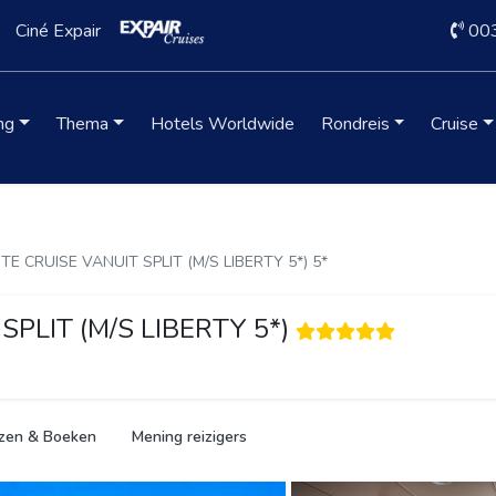
Ciné Expair
00
ng
Thema
Hotels Worldwide
Rondreis
Cruise
E CRUISE VANUIT SPLIT (M/S LIBERTY 5*) 5*
PLIT (M/S LIBERTY 5*)
jzen & Boeken
Mening reizigers