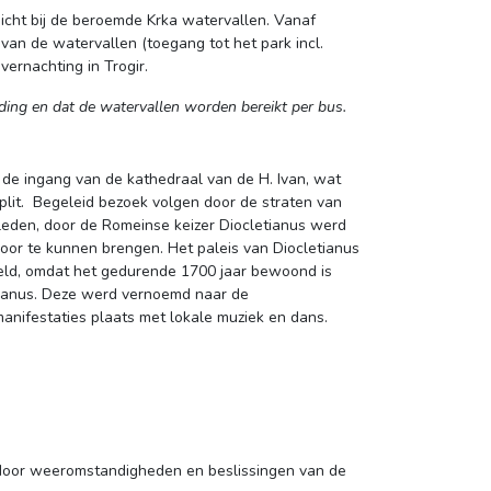
cht bij de beroemde Krka watervallen. Vanaf 
van de watervallen (toegang tot het park incl.
vernachting in Trogir.
ding en dat de watervallen worden bereikt per bus.
 de ingang van de kathedraal van de H. Ivan, wat 
lit. Begeleid bezoek volgen door de straten van
eleden, door de Romeinse keizer Diocletianus werd
door te kunnen brengen. Het paleis van Diocletianus
reld, omdat het gedurende 1700 jaar bewoond is
tianus. Deze werd vernoemd naar de
manifestaties plaats met lokale muziek en dans.
 door weeromstandigheden en beslissingen van de