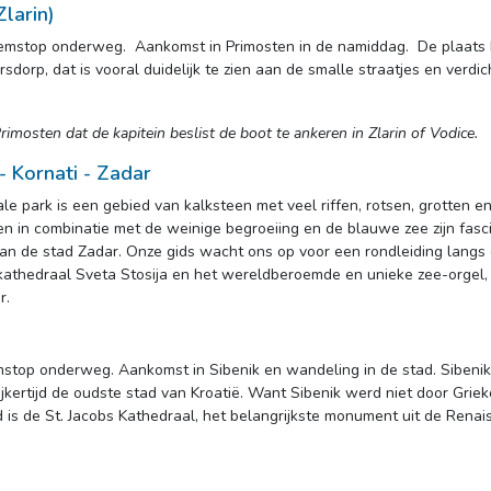
Zlarin)
wemstop onderweg. Aankomst in Primosten in de namiddag. De plaats he
rp, dat is vooral duidelijk te zien aan de smalle straatjes en verdic
rimosten dat de kapitein beslist de boot te ankeren in Zlarin of Vodice.
- Kornati - Zadar
ale park is een gebied van kalksteen met veel riffen, rotsen, grotten 
 in combinatie met de weinige begroeiing en de blauwe zee zijn fasc
an de stad Zadar. Onze gids wacht ons op voor een rondleiding langs
e kathedraal Sveta Stosija en het wereldberoemde en unieke zee-orge
r.
top onderweg. Aankomst in Sibenik en wandeling in de stad. Sibenik, i
jkertijd de oudste stad van Kroatië. Want Sibenik werd niet door Grie
s de St. Jacobs Kathedraal, het belangrijkste monument uit de Renaiss