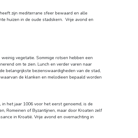
eft zijn mediterrane sfeer bewaard en alle 
hte huizen in de oude stadskern. Vrije avond en
en weinig vegetatie. Sommige rotsen hebben een 
inerend om te zien. Lunch en verder varen naar
 de belangrijkste bezienswaardigheden van de stad,
l, waarvan de klanken en melodieen bepaald worden
n het jaar 1006 voor het eerst genoemd, is de 
ken, Romeinen of Byzantijnen, maar door Kroaten zelf
ance in Kroatië. Vrije avond en overnachting in