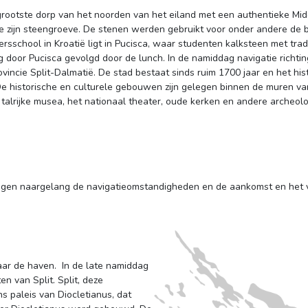
 grootste dorp van het noorden van het eiland met een authentieke Mid
e zijn steengroeve. De stenen werden gebruikt voor onder andere de
chool in Kroatië ligt in Pucisca, waar studenten kalksteen met tradi
oor Pucisca gevolgd door de lunch. In de namiddag navigatie richting
vincie Split-Dalmatië. De stad bestaat sinds ruim 1700 jaar en het hi
De historische en culturele gebouwen zijn gelegen binnen de muren va
r talrijke musea, het nationaal theater, oude kerken en andere archeol
gen naargelang de navigatieomstandigheden en de aankomst en het ver
ar de haven. In de late namiddag 
n van Split. Split, deze
 paleis van Diocletianus, dat