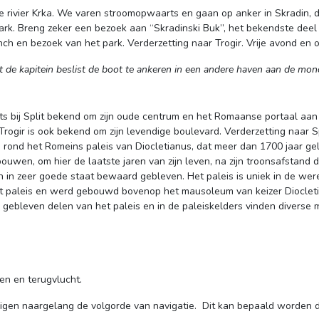
 rivier Krka. We varen stroomopwaarts en gaan op anker in Skradin, di
park. Breng zeker een bezoek aan “Skradinski Buk”, het bekendste deel 
unch en bezoek van het park. Verderzetting naar Trogir. Vrije avond en o
t de kapitein beslist de boot te ankeren in een andere haven aan de mon
aats bij Split bekend om zijn oude centrum en het Romaanse portaal aan
gir is ook bekend om zijn levendige boulevard. Verderzetting naar Sp
h rond het Romeins paleis van Diocletianus, dat meer dan 1700 jaar g
ouwen, om hier de laatste jaren van zijn leven, na zijn troonsafstand 
n in zeer goede staat bewaard gebleven. Het paleis is uniek in de we
het paleis en werd gebouwd bovenop het mausoleum van keizer Diocle
 gebleven delen van het paleis en in de paleiskelders vinden diverse 
ven en terugvlucht.
zigen naargelang de volgorde van navigatie. Dit kan bepaald worden