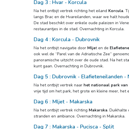
Dag 3 : Hvar - Korcula
Na het ontbijt vertrek richting het eiland 
Korcula
. T
langs Brac en de Hvareilanden, waar we halt houde
De stad beschikt over enkele oude paleizen in Veneti
restaurantjes in de stad. Overnachting in Korcula.
Dag 4 : Korcula - Dubrovnik
Na het ontbijt navigatie door 
Mlje
t en de
Elafieten
ook wel de “Parel van de Adriatische Zee” genoemd
panoramische uitzicht over de oude stad. Na het st
kunt gaan. Overnachting in Dubrovnik.
Dag 5 : Dubrovnik - Elafieteneilanden -
Na het ontbijt vertrek naar 
het nationaal park van 
vrije tijd om het park, het grote en kleine meer, he
Dag 6 : Mljet - Makarska
Na het ontbijt vertrek richting 
Makarska
. Duikhalte
stranden en ambiance. Overnachting in Makarska.
Dag 7 : Makarska - Pucisca - Split