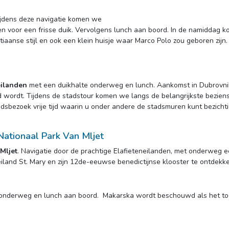
ijdens deze navigatie komen we
n voor een frisse duik. Vervolgens lunch aan boord. In de namiddag 
aanse stijl en ook een klein huisje waar Marco Polo zou geboren zijn. 
eilanden
met een duikhalte onderweg en lunch. Aankomst in Dubrovnik
 wordt. Tijdens de stadstour komen we langs de belangrijkste beziens
adsbezoek vrije tijd waarin u onder andere de stadsmuren kunt bezich
 Nationaal Park Van Mljet
Mljet
. Navigatie door de prachtige Elafieteneilanden, met onderweg ee
t eiland St. Mary en zijn 12de-eeuwse benedictijnse klooster te ontdekke
 onderweg en lunch aan boord. Makarska wordt beschouwd als het toer