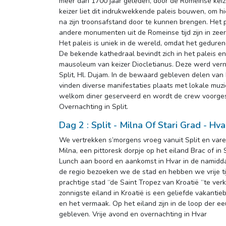
meer dan 1700 jaar geleden, door de Romeinse kei
keizer liet dit indrukwekkende paleis bouwen, om hie
na zijn troonsafstand door te kunnen brengen. Het p
andere monumenten uit de Romeinse tijd zijn in ze
Het paleis is uniek in de wereld, omdat het gedure
De bekende kathedraal bevindt zich in het paleis
mausoleum van keizer Diocletianus. Deze werd ver
Split, Hl. Dujam. In de bewaard gebleven delen van 
vinden diverse manifestaties plaats met lokale muz
welkom diner geserveerd en wordt de crew voorgest
Overnachting in Split.
Dag 2 : Split - Milna Of Stari Grad - Hva
We vertrekken s’morgens vroeg vanuit Split en vare
Milna, een pittoresk dorpje op het eiland Brac of in
Lunch aan boord en aankomst in Hvar in de namidda
de regio bezoeken we de stad en hebben we vrije ti
prachtige stad “de Saint Tropez van Kroatië “te ver
zonnigste eiland in Kroatië is een geliefde vakanti
en het vermaak. Op het eiland zijn in de loop der e
gebleven. Vrije avond en overnachting in Hvar