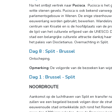
Na het ontbijt vertrek naar 
Pucisca
. Pucisca is het
witte stenen gevels. Pucisca is ook bekend vanweg
parlementsgebouw in Wenen. De enige steenhouwerss
eeuwenlang worden gebruikt, bewerken. Wandeling d
centrum van Kroatië en is de hoofdplaats van de pro
de lijst van het culturele erfgoed van de UNESCO. 
stad een belangrijke culturele attractie dankzij haa
het paleis van Diocletianus. Overnachting in Split.
Dag 8 : Split - Brussel
Ontscheping.
Opmerking:
De volgorde van de bezoeken kan wijzi
Dag 1 : Brussel - Split
NOORDROUTE
Aankomst op de luchthaven van Split en transfer na
zullen we een begeleid bezoek volgen door de strate
eeuwenoude stad ontwikkelde zich rond het Romeins