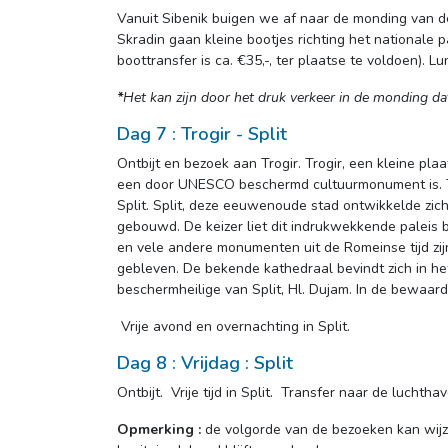
Vanuit Sibenik buigen we af naar de monding van de
Skradin gaan kleine bootjes richting het nationale 
boottransfer is ca. €35,-, ter plaatse te voldoen). L
*
Het kan zijn door het druk verkeer in de monding da
Dag 7 : Trogir - Split
Ontbijt en bezoek aan Trogir. Trogir, een kleine pl
een door UNESCO beschermd cultuurmonument is. Tro
Split. Split, deze eeuwenoude stad ontwikkelde zic
gebouwd. De keizer liet dit indrukwekkende paleis b
en vele andere monumenten uit de Romeinse tijd zij
gebleven. De bekende kathedraal bevindt zich in 
beschermheilige van Split, Hl. Dujam. In de bewaard
Vrije avond en overnachting in Split.
Dag 8 : Vrijdag : Split
Ontbijt. Vrije tijd in Split. Transfer naar de luchtha
Opmerking :
de volgorde van de bezoeken kan wij