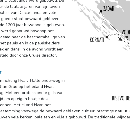
zer Diocletianus werd gebouwd. De
r de laatste jaren van zijn leven,
aleis van Diocletianus en vele
er goede staat bewaard gebleven.
nde 1700 jaar bewoond is gebleven.
 en werd gebouwd bovenop het
noemd naar de beschermheilige van
het paleis en in de paleiskelders
iek en dans. In de avond wordt een
eld door onze Cruise director.
r
n richting Hvar. Halte onderweg in 
 Stari Grad op het eiland Hvar.
g. Met een professionele gids van
jd om op eigen houtje deze
kennen. Het eiland Hvar, het
ebestemming vanwege de bewaard gebleven cultuur, prachtige natuur, rus
euwen vele kerken, paleizen en villa’s gebouwd. De traditionele wijng