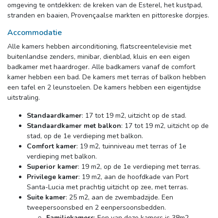
omgeving te ontdekken: de kreken van de Esterel, het kustpad,
stranden en baaien, Provençaalse markten en pittoreske dorpjes.
Accommodatie
Alle kamers hebben airconditioning, flatscreentelevisie met 
buitenlandse zenders, minibar, dienblad, kluis en een eigen
badkamer met haardroger. Alle badkamers vanaf de comfort
kamer hebben een bad. De kamers met terras of balkon hebben
een tafel en 2 leunstoelen. De kamers hebben een eigentijdse
uitstraling.
Standaardkamer
: 17 tot 19 m2, uitzicht op de stad.
Standaardkamer met balkon
: 17 tot 19 m2, uitzicht op de
stad, op de 1e verdieping met balkon.
Comfort kamer
: 19 m2, tuinniveau met terras of 1e
verdieping met balkon.
Superior kamer
: 19 m2, op de 1e verdieping met terras.
Privilege kamer
: 19 m2, aan de hoofdkade van Port
Santa-Lucia met prachtig uitzicht op zee, met terras.
Suite kamer
: 25 m2, aan de zwembadzijde. Een
tweepersoonsbed en 2 eenpersoonsbedden.
Familiekamers
: Een van deze kamers is 38m2,