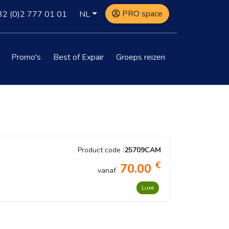
PRO space
32
(0)2 777 01 01
NL
Promo's
Best of Expair
Groeps reizen
Product code :
25709CAM
€
70.00
vanaf
Luxe