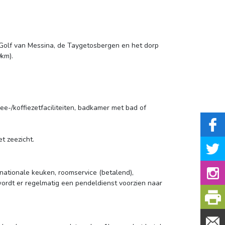
 Golf van Messina, de Taygetosbergen en het dorp
0km).
thee-/koffiezetfaciliteiten, badkamer met bad of 
t zeezicht.
rnationale keuken, roomservice (betalend),
 wordt er regelmatig een pendeldienst voorzien naar