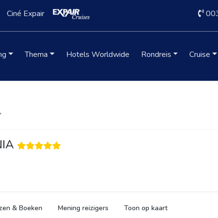
Ciné Expair
00
ng
Thema
Hotels Worldwide
Rondreis
Cruise
*
NIA
jzen & Boeken
Mening reizigers
Toon op kaart