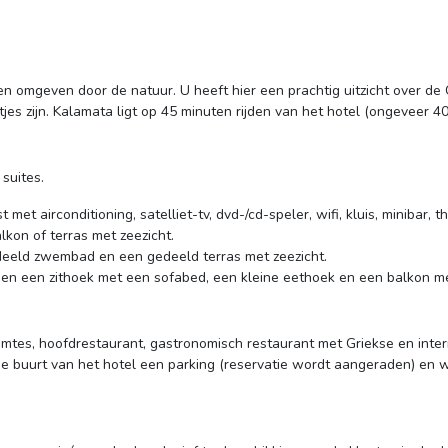
n omgeven door de natuur. U heeft hier een prachtig uitzicht over de
jes zijn. Kalamata ligt op 45 minuten rijden van het hotel (ongeveer 4
suites.
t met airconditioning, satelliet-tv, dvd-/cd-speler, wifi, kluis, minibar, 
lkon of terras met zeezicht.
eeld zwembad en een gedeeld terras met zeezicht.
ben een zithoek met een sofabed, een kleine eethoek en een balkon me
ruimtes, hoofdrestaurant, gastronomisch restaurant met Griekse en inte
n de buurt van het hotel een parking (reservatie wordt aangeraden) en