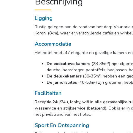
Beschrijving
Ligging
Rustig gelegen aan de rand van het dorp Vounaria e
Koroni (8km), waar er verschillende cafés en winkelt
Accommodatie
Het hotel heeft 47 elegante en gezellige kamers en 
De executieve kamers
(28-35m²) zijn uitgerus
douche, haardroger, pantoffels, badjassen, ba
De deluxekamers
(30-35m²) hebben een ged
De juniorsuites
(40-50m²) zijn groter en heb
Faciliteiten
Receptie 24u/24u, lobby, wifi in alle gezamenlijke 
wasservice en strijkservice (betalend). Ook is er i
het privéstrand van het hotel.
Sport En Ontspanning