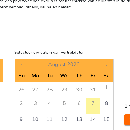
r, een privézwembad exclusief ter beschikking van de klanten in de 
nnenzwembad, fitness, sauna en hamam.
Selectuur uw datum van vertrekdatum
«
August 2026
»
Su
Mo
Tu
We
Th
Fr
Sa
1
26
27
28
29
30
31
2
3
4
5
6
7
8
1 
9
10
11
12
13
14
15