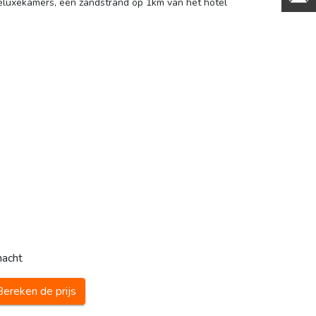
deluxekamers, een zandstrand op 1km van het hotel
nacht
Bereken de prijs