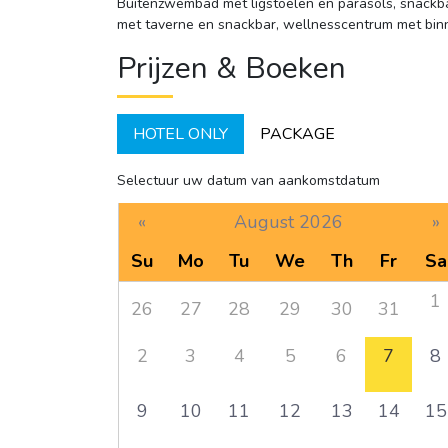
Buitenzwembad met ligstoelen en parasols, snackba
met taverne en snackbar, wellnesscentrum met bi
Prijzen & Boeken
HOTEL ONLY
PACKAGE
Selectuur uw datum van aankomstdatum
«
August 2026
»
Su
Mo
Tu
We
Th
Fr
Sa
1
26
27
28
29
30
31
2
3
4
5
6
7
8
9
10
11
12
13
14
15