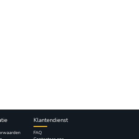
atie
Klantendienst
orwaarden
FAQ