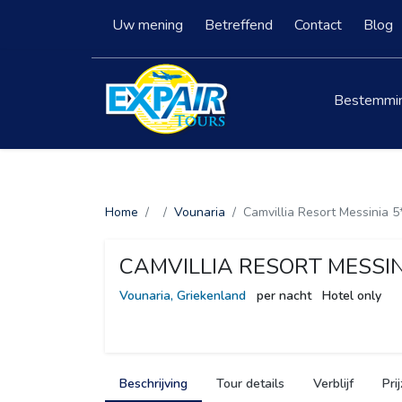
Uw mening
Betreffend
Contact
Blog
Bestemmi
Home
Vounaria
Camvillia Resort Messinia 5
CAMVILLIA RESORT MESSI
Vounaria, Griekenland
per nacht
Hotel only
Beschrijving
Tour details
Verblijf
Pri