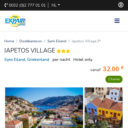
0032
(0)2 777 01 01
NL
Home
Dodekanesos
Symi Eiland
Iapetos Village 3*
IAPETOS VILLAGE
Symi Eiland, Griekenland
per nacht
Hotel only
€
32.00
vanaf
Charme