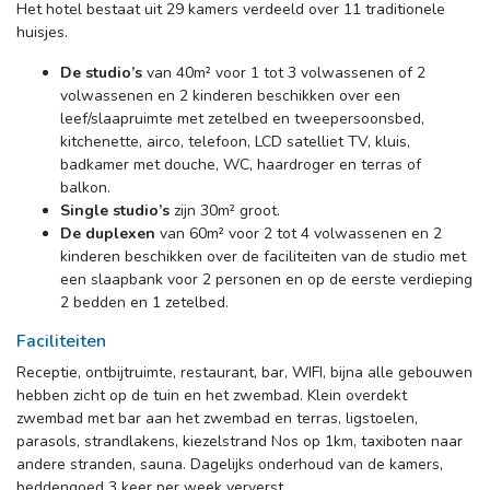
Het hotel bestaat uit 29 kamers verdeeld over 11 traditionele
huisjes.
De studio’s
van 40m² voor 1 tot 3 volwassenen of 2 
volwassenen en 2 kinderen beschikken over een
leef/slaapruimte met zetelbed en tweepersoonsbed,
kitchenette, airco, telefoon, LCD satelliet TV, kluis,
badkamer met douche, WC, haardroger en terras of
balkon.
Single studio’s
zijn 30m² groot.
De duplexen
van 60m² voor 2 tot 4 volwassenen en 2
kinderen beschikken over de faciliteiten van de studio met
een slaapbank voor 2 personen en op de eerste verdieping
2 bedden en 1 zetelbed.
Faciliteiten
Receptie, ontbijtruimte, restaurant, bar, WIFI, bijna alle gebouwen
hebben zicht op de tuin en het zwembad. Klein overdekt
zwembad met bar aan het zwembad en terras, ligstoelen,
parasols, strandlakens, kiezelstrand Nos op 1km, taxiboten naar
andere stranden, sauna. Dagelijks onderhoud van de kamers,
beddengoed 3 keer per week ververst.