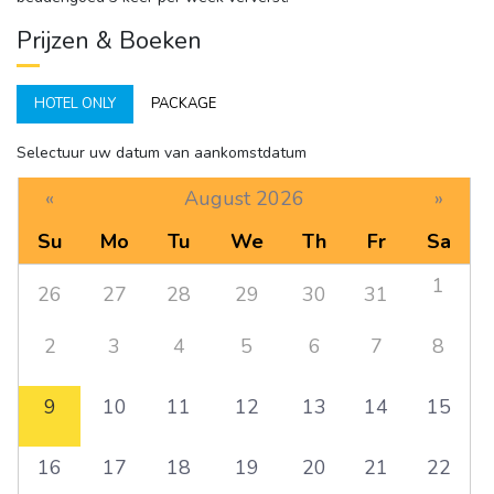
Prijzen & Boeken
HOTEL ONLY
PACKAGE
Selectuur uw datum van aankomstdatum
«
August 2026
»
Su
Mo
Tu
We
Th
Fr
Sa
1
26
27
28
29
30
31
2
3
4
5
6
7
8
9
10
11
12
13
14
15
16
17
18
19
20
21
22