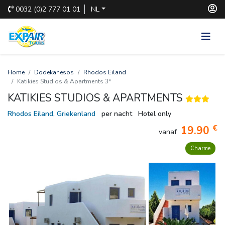
0032
(0)2 777 01 01
NL
Home
Dodekanesos
Rhodos Eiland
Katikies Studios & Apartments 3*
KATIKIES STUDIOS & APARTMENTS
Rhodos Eiland, Griekenland
per nacht
Hotel only
€
19.90
vanaf
Charme