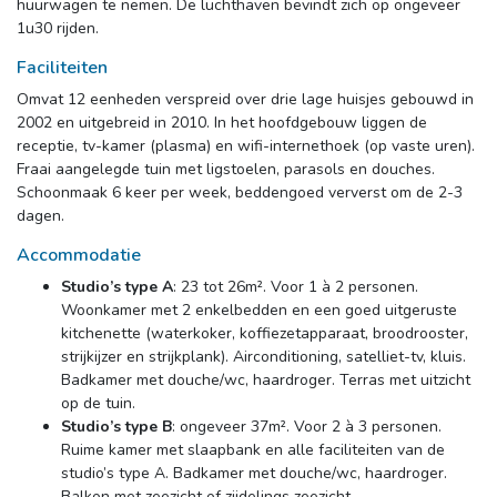
huurwagen te nemen. De luchthaven bevindt zich op ongeveer
1u30 rijden.
Faciliteiten
Omvat 12 eenheden verspreid over drie lage huisjes gebouwd in 
2002 en uitgebreid in 2010. In het hoofdgebouw liggen de
receptie, tv-kamer (plasma) en wifi-internethoek (op vaste uren).
Fraai aangelegde tuin met ligstoelen, parasols en douches.
Schoonmaak 6 keer per week, beddengoed ververst om de 2-3
dagen.
Accommodatie
Studio’s type A
: 23 tot 26m². Voor 1 à 2 personen.
Woonkamer met 2 enkelbedden en een goed uitgeruste
kitchenette (waterkoker, koffiezetapparaat, broodrooster,
strijkijzer en strijkplank). Airconditioning, satelliet-tv, kluis.
Badkamer met douche/wc, haardroger. Terras met uitzicht
op de tuin.
Studio’s type B
: ongeveer 37m². Voor 2 à 3 personen.
Ruime kamer met slaapbank en alle faciliteiten van de
studio’s type A. Badkamer met douche/wc, haardroger.
Balkon met zeezicht of zijdelings zeezicht.