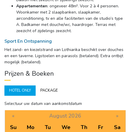
Appartementen
: ongeveer 48m². Voor 2 à 4 personen.
Woonkamer met 2 slaapbanken, slaapkamer,
airconditioning, tv en alle faciliteiten van de studio’s type
A. Badkamer met douche/wc, haardroger. Terras met
zeezicht of zijdelings zeezicht.
Sport En Ontspanning
Het zand- en kiezelstrand van Lothiarika beschikt over douches 
en een taverne. Ligstoelen en parasols (betalend). Extra ontbijt
mogelijk (betalend).
Prijzen & Boeken
HOTEL ONLY
PACKAGE
Selectuur uw datum van aankomstdatum
«
August 2026
»
Su
Mo
Tu
We
Th
Fr
Sa