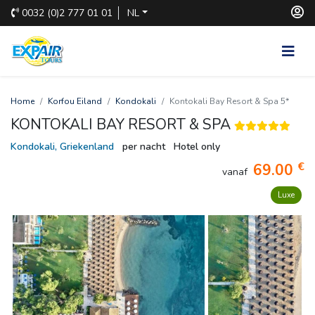
0032
(0)2 777 01 01
NL
Home
Korfou Eiland
Kondokali
Kontokali Bay Resort & Spa 5*
KONTOKALI BAY RESORT & SPA
Kondokali, Griekenland
per nacht
Hotel only
€
69.00
vanaf
Luxe