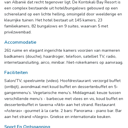
van Albanië dat recht tegenover ligt. De Kontokali Bay Resort is
een complex bestaande uit hotel/bungalows gebouwd op een
schiereiland op een lichte helling, omsingeld door weelderige en
kleurrijke tuinen. Het hotel bestaat uit 145 kamers, 23
familiekamers, 82 bungalows en 9 suites, waarvan 5 met
privézwembad.
Accommodatie
261 ruime en elegant ingerichte kamers voorzien van marmeren
badkamers (douche), haardroger, telefoon, satelliet TV, radio,
internetaansluiting, airco, minibar. Niet-rokerkamers op aanvraag.
Faciliteiten
Salon/TV, speelruimte (video). Hoofdrestaurant: verzorgd buffet
(ontbijt), avondmaal met koud buffet en dessertenbuffet en 5-
gangenmenu’s. Vegetarische menu’s. Middagmaal: keuze tussen
verschillende menu’s - barbecue met vlees en vis, koud buffet en
dessertenbuffet in taverna «Akti» aan het strand. Restaurant
«Asteras» -gourmet à la carte. 2 bars: Panorama - piano bar. Bar
aan het strand «Alegro». Griekse en internationale keuken.
Sport En Ontspanning