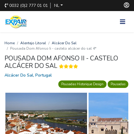
0032
(0)2 777 01 01
NL
Home
Alentejo Litoral
Alcácer Do Sal
Pousada Dom Afonso Ii - castelo alcácer do sal 4*
POUSADA DOM AFONSO II - CASTELO
ALCÁCER DO SAL
Alcácer Do Sal, Portugal
Pousadas Historique Design
Pousadas