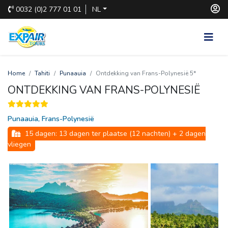
0032
(0)2 777 01 01
NL
Home
Tahiti
Punaauia
Ontdekking van Frans-Polynesië 5*
ONTDEKKING VAN FRANS-POLYNESIË
Punaauia, Frans-Polynesië
15 dagen: 13 dagen ter plaatse (12 nachten) + 2 dagen 
vliegen