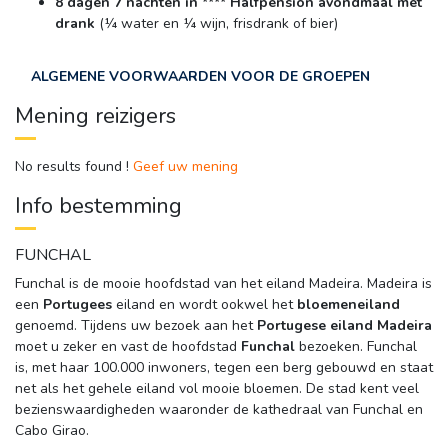
8 dagen 7 nachten in **** Halfpension
avondmaal met
drank
(¼ water en ¼ wijn, frisdrank of bier)
ALGEMENE VOORWAARDEN VOOR DE GROEPEN
Mening reizigers
No results found !
Geef uw mening
Info bestemming
FUNCHAL
Funchal is de mooie hoofdstad van het eiland Madeira. Madeira is
een
Portugees
eiland en wordt ookwel het 
bloemeneiland
genoemd. Tijdens uw bezoek aan het 
Portugese eiland Madeira
moet u zeker en vast de hoofdstad 
Funchal
bezoeken. Funchal 
is, met haar 100.000 inwoners, tegen een berg gebouwd en staat
net als het gehele eiland vol mooie bloemen. De stad kent veel
bezienswaardigheden waaronder de kathedraal van Funchal en
Cabo Girao.