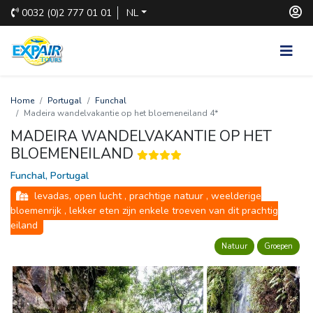
0032
(0)2 777 01 01
NL
Home
Portugal
Funchal
Madeira wandelvakantie op het bloemeneiland 4*
MADEIRA WANDELVAKANTIE OP HET
BLOEMENEILAND
Funchal, Portugal
levadas, open lucht , prachtige natuur , weelderige 
bloemenrijk , lekker eten zijn enkele troeven van dit prachtig
eiland
Natuur
Groepen