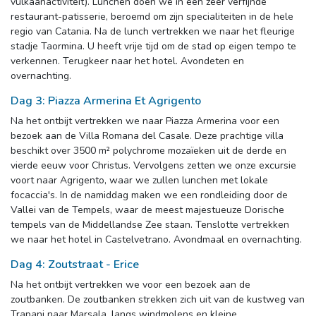
vulkaanactiviteit). Lunchen doen we in een zeer verfijnde
restaurant-patisserie, beroemd om zijn specialiteiten in de hele
regio van Catania. Na de lunch vertrekken we naar het fleurige
stadje Taormina. U heeft vrije tijd om de stad op eigen tempo te
verkennen. Terugkeer naar het hotel. Avondeten en
overnachting.
Dag 3: Piazza Armerina Et Agrigento
Na het ontbijt vertrekken we naar Piazza Armerina voor een 
bezoek aan de Villa Romana del Casale. Deze prachtige villa
beschikt over 3500 m² polychrome mozaïeken uit de derde en
vierde eeuw voor Christus. Vervolgens zetten we onze excursie
voort naar Agrigento, waar we zullen lunchen met lokale
focaccia's. In de namiddag maken we een rondleiding door de
Vallei van de Tempels, waar de meest majestueuze Dorische
tempels van de Middellandse Zee staan. Tenslotte vertrekken
we naar het hotel in Castelvetrano. Avondmaal en overnachting.
Dag 4: Zoutstraat - Erice
Na het ontbijt vertrekken we voor een bezoek aan de 
zoutbanken. De zoutbanken strekken zich uit van de kustweg van
Trapani naar Marsala, langs windmolens en kleine