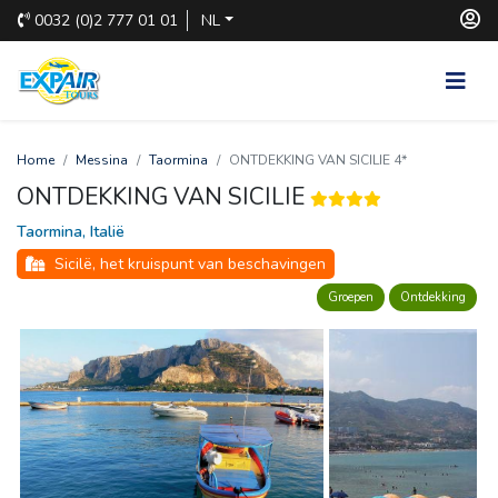
0032
(0)2 777 01 01
NL
Home
Messina
Taormina
ONTDEKKING VAN SICILIE 4*
ONTDEKKING VAN SICILIE
Taormina, Italië
Sicilë, het kruispunt van beschavingen
Groepen
Ontdekking