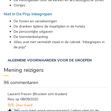
De inkomgel­den voor de kerken en archeologische zones
Oortjes
Niet In De Prijs Inbegrepen
De fooien en verzekeringen
De dranken tijdens de maaltijden in de hotels
De persoonlijke uitgaven
De toeristenbelasting
Alles wat niet vermeldt staat in de rubriek “Inbegrepen in 
de prijs"
ALGEMENE VOORWAARDEN VOOR DE GROEPEN
Mening reizigers
96 commentaren
Laurent Freson (Brustem sint-truiden)
Reis op 08/09/2020
5/5
Zeer Goed
Reis was heel goed georganiseerd. Lekker eten bij de 