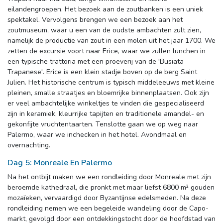
eilandengroepen. Het bezoek aan de zoutbanken is een uniek
spektakel. Vervolgens brengen we een bezoek aan het
zoutmuseum, waar u een van de oudste ambachten zult zien,
namelijk de productie van zout in een molen uit het jaar 1700. We
zetten de excursie voort naar Erice, waar we zullen lunchen in
een typische trattoria met een proeverij van de 'Busiata
Trapanese'. Erice is een klein stadje boven op de berg Saint
Julien. Het historische centrum is typisch middeleeuws met kleine
pleinen, smalle straatjes en bloemrijke binnenplaatsen. Ook zijn
er veel ambachtelijke winkeltjes te vinden die gespecialiseerd
zijn in keramiek, kleurrijke tapijten en traditionele amandel- en
gekonfijte vruchtentaarten. Tenslotte gaan we op weg naar
Palermo, waar we inchecken in het hotel. Avondmaal en
overnachting.
Dag 5: Monreale En Palermo
Na het ontbijt maken we een rondleiding door Monreale met zijn 
beroemde kathedraal, die pronkt met maar liefst 6800 m² gouden
mozaïeken, vervaardigd door Byzantijnse edelsmeden. Na deze
rondleiding nemen we een begeleide wandeling door de Capo-
markt, gevolgd door een ontdekkingstocht door de hoofdstad van