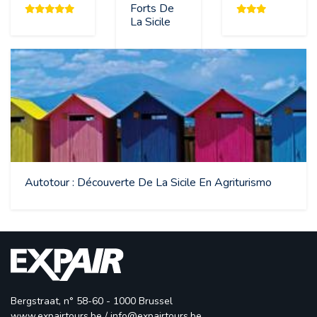
Forts De
La Sicile
Autotour : Découverte De La Sicile En Agriturismo
Bergstraat, n° 58-60 - 1000 Brussel
www.expairtours.be
/ 
info@expairtours.be